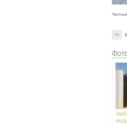
Частный
В
Фото
Скамья Т203
Заб
инд
сток
Город-парк "Ясный Берег", г.