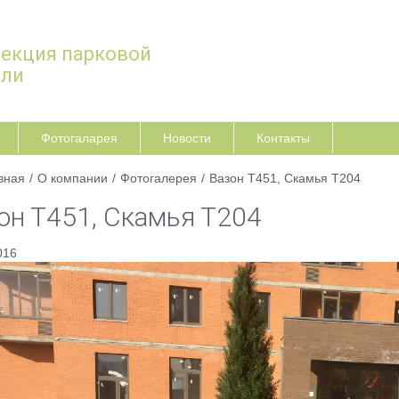
екция парковой
ели
Фотогаларея
Новости
Контакты
вная
/
О компании
/
Фотогалерея
/
Вазон Т451, Скамья Т204
он Т451, Скамья Т204
016