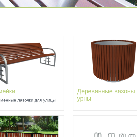
мейки
Деревянные вазоны 
урны
менные лавочки для улицы
 металлическое основание,
Какими
аются качественными
янными сидениями,
особенностями
няются спинками и
обладают
котниками, либо
каются без них. Предлагаем