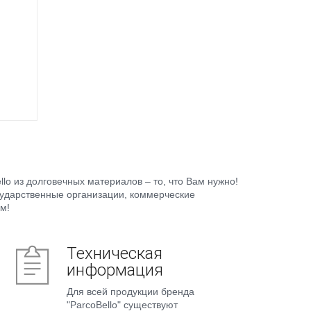
для
ые
м
 эти
жные
енных
ам не
тавные
o из долговечных материалов – то, что Вам нужно!
кас, а
сударственные организации, коммерческие
м!
ева.
я к
ров,
Техническая
льную
информация
млю.
Для всей продукции бренда
"ParcoBello" существуют