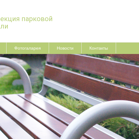
екция парковой
ели
Фотогаларея
Новости
Контакты