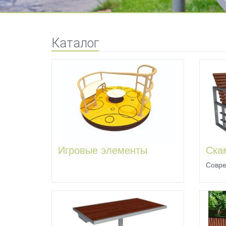
Каталог
Игровые элементы
Ска
Совре
имеют
оснащ
дерев
допол
подло
выпус