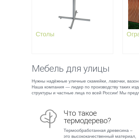
купит
модел
разме
позво
декор
Столы
Огр
Улич
имею
Мебель для улицы
Нужны надёжные уличные скамейки, лавочки, вазоны
Наша компания — лидер по производству таких изд
структуры и частные лица по всей России! Мы пре
Что такое
термодерево?
Термообработанная древесина –
это высококачественный материал,