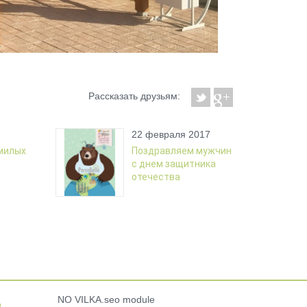
Рассказать друзьям:
22 февраля 2017
милых
Поздравляем мужчин
с днем защитника
отечества
NO VILKA.seo module