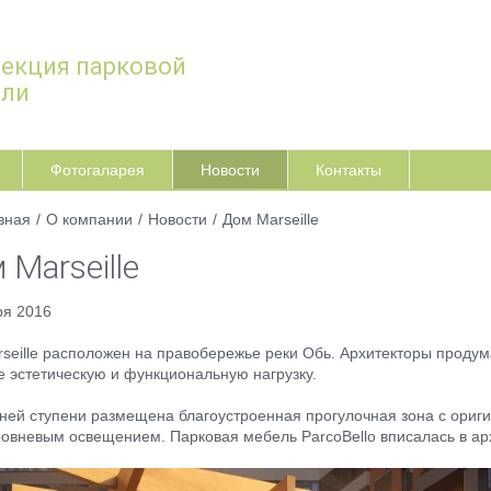
екция парковой
ели
Фотогаларея
Новости
Контакты
вная
/
О компании
/
Новости
/
Дом Marseille
 Marseille
ря 2016
seille расположен на правобережье реки Обь. Архитекторы продум
 эстетическую и функциональную нагрузку.
ней ступени размещена благоустроенная прогулочная зона с ори
овневым освещением. Парковая мебель ParcoBello вписалась в ар