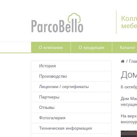
Колл
меб
О компании
О продукции
Каталог
/
Гла
История
Дом
Производство
Лицензии / сертификаты
6 октяб
Партнеры
Дом Mar
несущие
Отзывы
На верх
Фотогалерея
многоур
Техническая информация